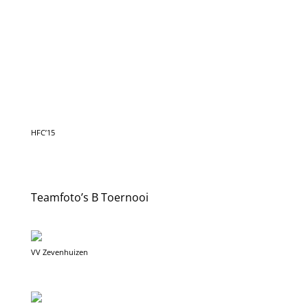
Teamfoto’s B Toernooi
VV Zevenhuizen
VV VAKO