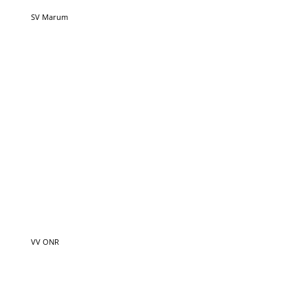
VV ONR
VV Zuidhorn