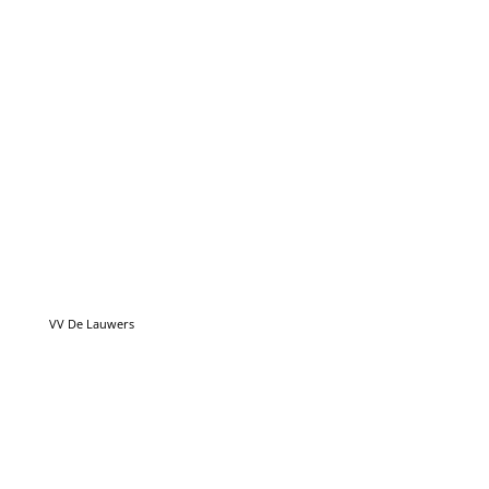
VV De Lauwers
VV Tynaarlo