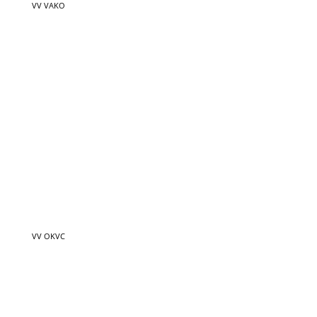
VV OKVC
VV Nieuw Roden