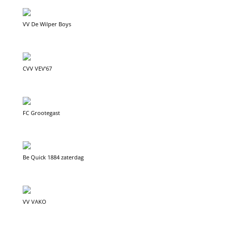
VV De Wilper Boys
CVV VEV’67
FC Grootegast
Be Quick 1884 zaterdag
VV VAKO