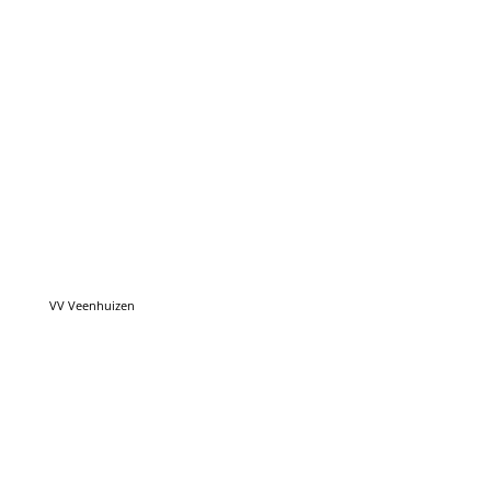
VV Veenhuizen
VV Roden