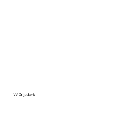
VV Grijpskerk
HFC’15