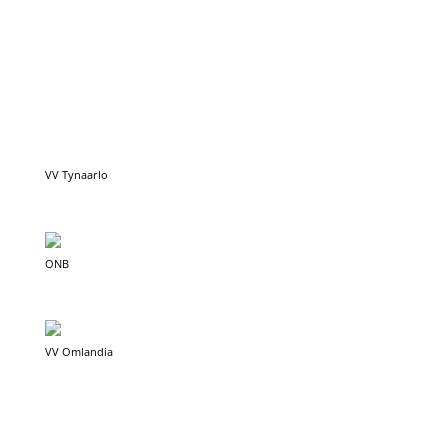
ONB
VV Omlandia
GV Groen Geel