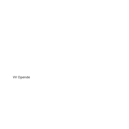
VV Opende
VV Oerterp