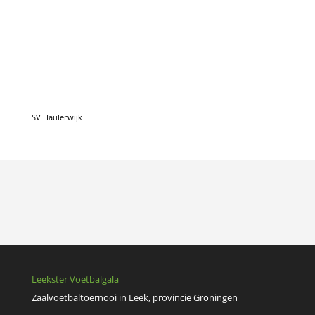
Leekster Voetbalgala
Zaalvoetbaltoernooi in Leek, provincie Groningen
E.
bestuur@lvgala.nl
Locatie
Sportcentrum Leek, De Schelp 35, 9351 NV Leek
"Voetbal is een feest"
Gerrie Mühren, ambassadeur Leekster Voetbalgala.