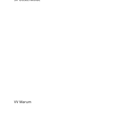
VV Marum
HFC’15