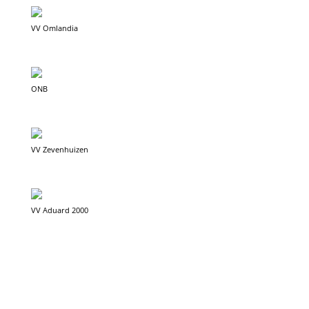
VV Omlandia
ONB
VV Zevenhuizen
VV Aduard 2000
VV Drachten