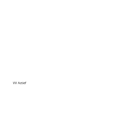
VV Actief
SV Haulerwijk