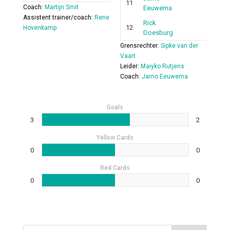
11
Coach:
Martijn Smit
Eeuwema
Assistent trainer/coach:
Rene
Rick
12
Hovenkamp
Doesburg
Grensrechter:
Sipke van der
Vaart
Leider:
Maiyko Rutjens
Coach:
Jarno Eeuwema
Goals
3
2
Yellow Cards
0
0
Red Cards
0
0