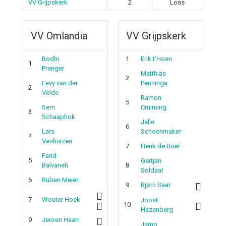
VV Grijpskerk
2
Loss
VV Omlandia
VV Grijpskerk
Bodhi
1
Erik t’Hoen
1
Prenger
Matthias
2
Levy van der
Penninga
2
Velde
Ramon
5
Sem
Cruiming
3
Schaaphok
Jelle
6
Lars
Schoenmaker
4
Venhuizen
7
Henk de Boer
Farid
5
Gertjan
Balvaneh
8
Soldaat
6
Ruben Meier
9
Bjørn Baar
7
Wouter Hoek
Joost
10
Hazenberg
9
Jeroen Haan
Jarno