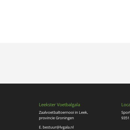
Leekster Voetbalgala
Loca
Zaalvoetbaltoernooi in Leek,
Spor
provincie Groningen
9351
E.
bestuur@lvgala.nl