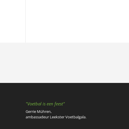
"Voetbal is een feest"
Gerrie Mühren,
ambassadeur Leekster Voetbalgala.