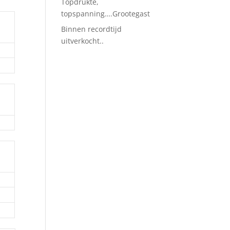
Topdrukte,
topspanning….Grootegast
Binnen recordtijd
uitverkocht..