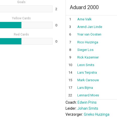
Goals
Aduard 2000
2
Yellow Cards
1
Arne Valk
0
3
Arend-Jan Linde
6
Yvar van Oosten
Red Cards
0
7
Rico Huizinga
8
Sieger Los
9
Rick Kazemier
10
Leon Smits
14
Lars Terpstra
15
Mark Carsouw
17
Lars Bijma
22
Lennard Moes
Coach:
Edwin Prins
Leider:
Johan Smits
Verzorger:
Grieko Huizinga