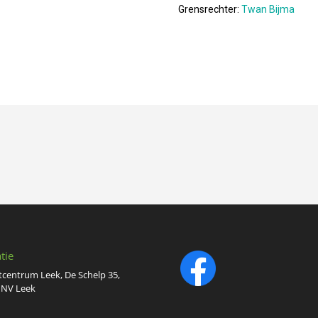
Grensrechter:
Twan Bijma
tie
tcentrum Leek, De Schelp 35,
 NV Leek