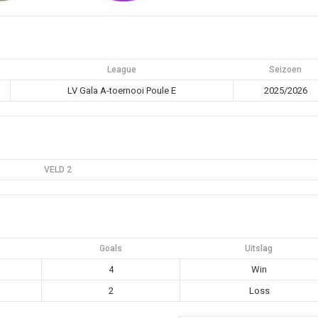
League
Seizoen
LV Gala A-toernooi Poule E
2025/2026
VELD 2
Goals
Uitslag
4
Win
2
Loss