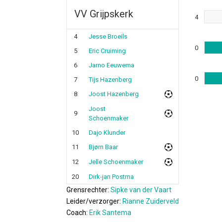
VV Grijpskerk
4
4
Jesse Broeils
0
5
Eric Cruiming
6
Jarno Eeuwema
0
7
Tijs Hazenberg
8
Joost Hazenberg
Joost
9
Schoenmaker
10
Dajo Klunder
11
Bjørn Baar
12
Jelle Schoenmaker
20
Dirk-jan Postma
Grensrechter:
Sipke van der Vaart
Leider/verzorger:
Rianne Zuiderveld
Coach:
Erik Santema