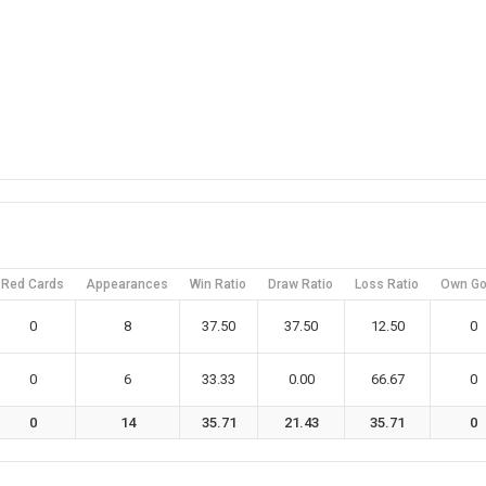
Red Cards
Appearances
Win Ratio
Draw Ratio
Loss Ratio
Own Go
0
8
37.50
37.50
12.50
0
0
6
33.33
0.00
66.67
0
0
14
35.71
21.43
35.71
0