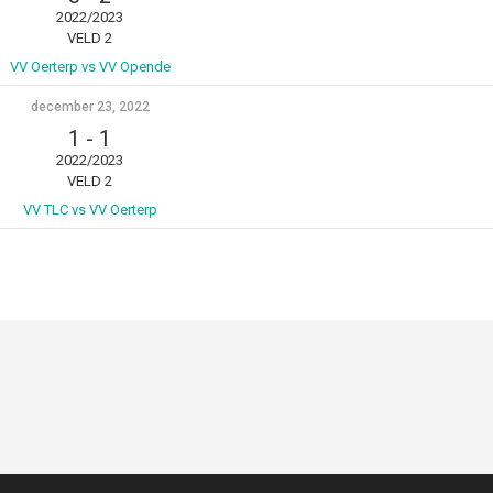
2022/2023
VELD 2
VV Oerterp vs VV Opende
december 23, 2022
1
-
1
2022/2023
VELD 2
VV TLC vs VV Oerterp