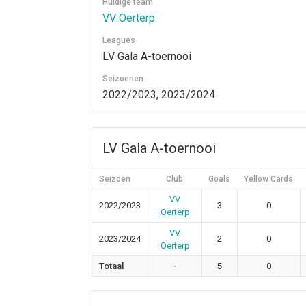
Huidige team
VV Oerterp
Leagues
LV Gala A-toernooi
Seizoenen
2022/2023, 2023/2024
LV Gala A-toernooi
Seizoen
Club
Goals
Yellow Cards
VV
2022/2023
3
0
Oerterp
VV
2023/2024
2
0
Oerterp
Totaal
-
5
0