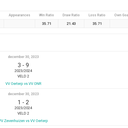
Appearances
Win Ratio
Draw Ratio
Loss Ratio
Own Goa
35.71
21.43
35.71
december 30, 2023
3
-
9
2023/2024
VELD 2
VV Oerterp vs VV ONR
december 30, 2023
1
-
2
2023/2024
VELD 2
VV Zevenhuizen vs VV Oerterp