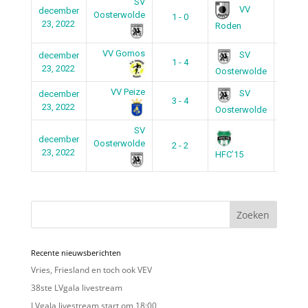
SV
VV
december
Oosterwolde
1 - 0
22:30
23, 2022
Roden
VV Gomos
SV
december
1 - 4
21:30
23, 2022
Oosterwolde
VV Peize
SV
december
3 - 4
20:00
23, 2022
Oosterwolde
SV
december
Oosterwolde
2 - 2
19:00
23, 2022
HFC’15
Zoeken
Recente nieuwsberichten
Vries, Friesland en toch ook VEV
38ste LVgala livestream
LVgala livestream start om 18:00