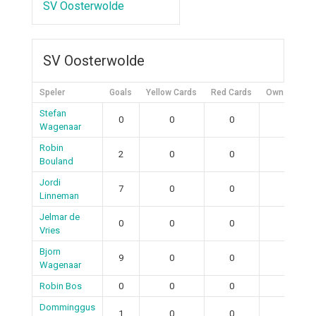
SV Oosterwolde
SV Oosterwolde
Speler
Goals
Yellow Cards
Red Cards
Own Goals
Stefan
0
0
0
0
Wagenaar
Robin
2
0
0
0
Bouland
Jordi
7
0
0
0
Linneman
Jelmar de
0
0
0
0
Vries
Bjorn
9
0
0
0
Wagenaar
Robin Bos
0
0
0
0
Domminggus
1
0
0
0