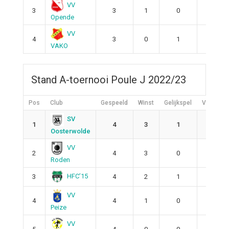
VV
3
3
1
0
2
Opende
VV
4
3
0
1
2
VAKO
Stand A-toernooi Poule J 2022/23
Pos
Club
Gespeeld
Winst
Gelijkspel
Verlies
SV
1
4
3
1
0
Oosterwolde
VV
2
4
3
0
1
Roden
HFC’15
3
4
2
1
1
VV
4
4
1
0
3
Peize
VV