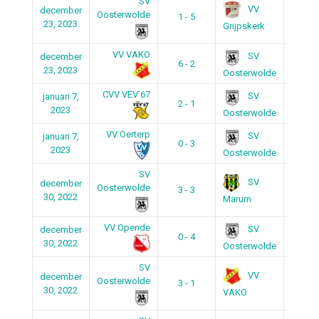
SV
VV
december
Oosterwolde
1 - 5
20:00
23, 2023
Grijpskerk
VV VAKO
SV
december
6 - 2
19:00
23, 2023
Oosterwolde
CVV VEV’67
SV
januari 7,
2 - 1
20:50
2023
Oosterwolde
VV Oerterp
SV
januari 7,
0 - 3
19:15
2023
Oosterwolde
SV
SV
december
Oosterwolde
3 - 3
21:00
30, 2022
Marum
VV Opende
SV
december
0 - 4
20:00
30, 2022
Oosterwolde
SV
VV
december
Oosterwolde
3 - 1
19:00
30, 2022
VAKO