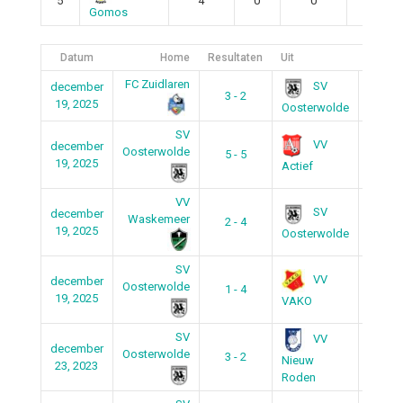
5
4
0
0
4
Gomos
Datum
Home
Resultaten
Uit
Tijd
FC Zuidlaren
SV
december
3 - 2
21:50
19, 2025
Oosterwolde
SV
VV
december
Oosterwolde
5 - 5
20:35
19, 2025
Actief
VV
SV
december
Waskemeer
2 - 4
19:45
19, 2025
Oosterwolde
SV
VV
december
Oosterwolde
1 - 4
18:55
19, 2025
VAKO
SV
VV
december
Oosterwolde
3 - 2
21:00
Nieuw
23, 2023
Roden