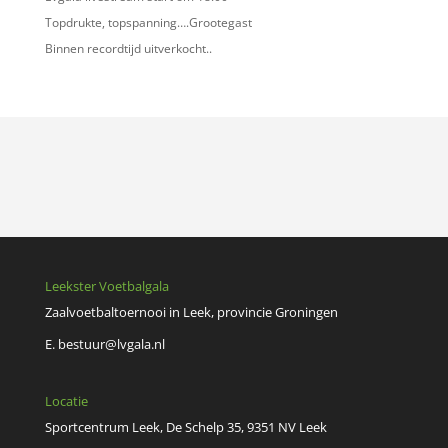
Topdrukte, topspanning….Grootegast
Binnen recordtijd uitverkocht..
Leekster Voetbalgala
Zaalvoetbaltoernooi in Leek, provincie Groningen
E.
bestuur@lvgala.nl
Locatie
Sportcentrum Leek, De Schelp 35, 9351 NV Leek