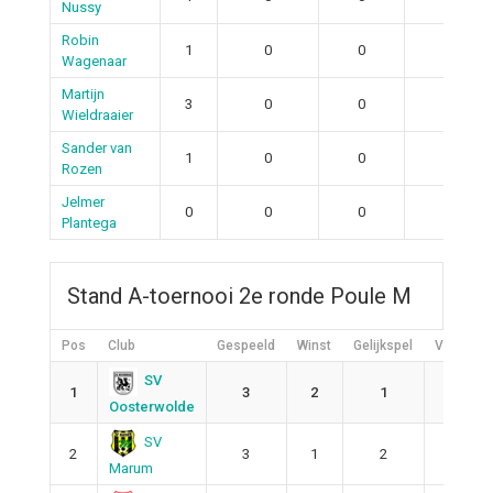
Nussy
Robin
1
0
0
0
Wagenaar
Martijn
3
0
0
0
Wieldraaier
Sander van
1
0
0
0
Rozen
Jelmer
0
0
0
0
Plantega
Stand A-toernooi 2e ronde Poule M
Pos
Club
Gespeeld
Winst
Gelijkspel
Verlies
SV
1
3
2
1
0
Oosterwolde
SV
2
3
1
2
0
Marum