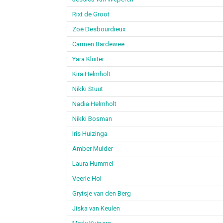
Rixt de Groot
Zoë Desbourdieux
Carmen Bardewee
Yara Kluiter
Kira Helmholt
Nikki Stuut
Nadia Helmholt
Nikki Bosman
Iris Huizinga
Amber Mulder
Laura Hummel
Veerle Hol
Grytsje van den Berg
Jiska van Keulen