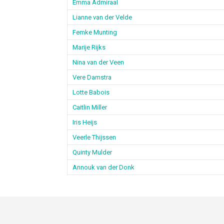
Emma Admiraal
Lianne van der Velde
Femke Munting
Marije Rijks
Nina van der Veen
Vere Damstra
Lotte Babois
Caitlin Miller
Iris Heijs
Veerle Thijssen
Quinty Mulder
Annouk van der Donk