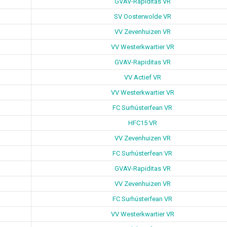
GVAV-Rapiditas VR
SV Oosterwolde VR
VV Zevenhuizen VR
VV Westerkwartier VR
GVAV-Rapiditas VR
VV Actief VR
VV Westerkwartier VR
FC Surhústerfean VR
HFC15 VR
VV Zevenhuizen VR
FC Surhústerfean VR
GVAV-Rapiditas VR
VV Zevenhuizen VR
FC Surhústerfean VR
VV Westerkwartier VR