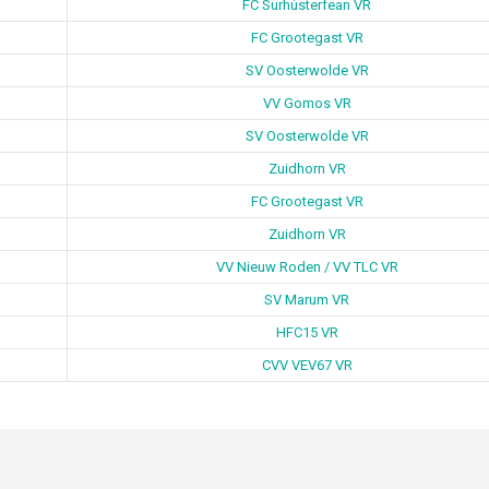
FC Surhústerfean VR
FC Grootegast VR
SV Oosterwolde VR
VV Gomos VR
SV Oosterwolde VR
Zuidhorn VR
FC Grootegast VR
Zuidhorn VR
VV Nieuw Roden / VV TLC VR
SV Marum VR
HFC15 VR
CVV VEV67 VR