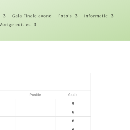
i
Gala Finale avond
Foto’s
Informatie
Vorige edities
Positie
Goals
9
8
8
6