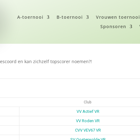
A-toernooi
B-toernooi
Vrouwen toernoo
Sponsoren
gescoord en kan zichzelf topscorer noemen?!
Club
VV Actief VR
VV Roden VR
CVV VEV67 VR
SV Oosterwolde VR