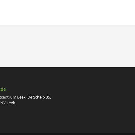
tie
tcentrum Leek, De Schelp 35,
 NV Leek