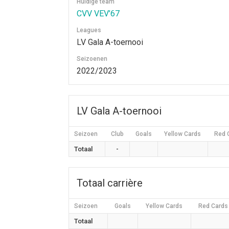
Huidige team
CVV VEV’67
Leagues
LV Gala A-toernooi
Seizoenen
2022/2023
LV Gala A-toernooi
Seizoen
Club
Goals
Yellow Cards
Red 
Totaal
-
Totaal carrière
Seizoen
Goals
Yellow Cards
Red Cards
Totaal