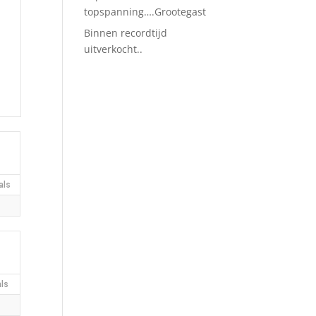
topspanning….Grootegast
Binnen recordtijd
uitverkocht..
als
ls