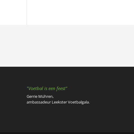
"Voetbal is een feest"
Gerrie Mühren,
ambassadeur Leekster Voetbalgala.