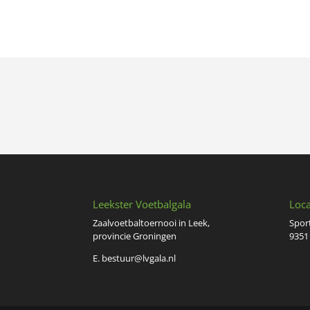
Leekster Voetbalgala
Loca
Zaalvoetbaltoernooi in Leek,
Spor
provincie Groningen
9351
E.
bestuur@lvgala.nl