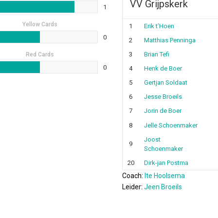
VV Grijpskerk
1
Yellow Cards
1
Erik t’Hoen
0
2
Matthias Penninga
3
Brian Tefi
Red Cards
0
4
Henk de Boer
5
Gertjan Soldaat
6
Jesse Broeils
7
Jorin de Boer
8
Jelle Schoenmaker
Joost
9
Schoenmaker
20
Dirk-jan Postma
Coach:
Ite Hoolsema
Leider:
Jeen Broeils