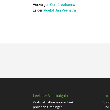
Verzorger:
Gert Groefsema
Leider:
Roelof Jan Veenstra
Leekster Voetbalgala
Loca
Zaalvoetbaltoernooi in Leek,
Spor
provincie Groningen
9351