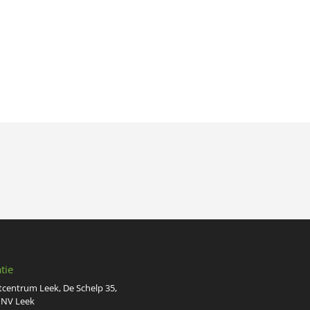
tie
tcentrum Leek, De Schelp 35,
 NV Leek