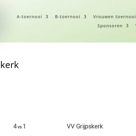
A-toernooi
B-toernooi
Vrouwen toernoo
Sponsoren
skerk
4
1
VV Grijpskerk
vs