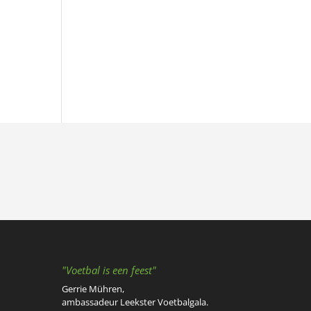
"Voetbal is een feest"
Gerrie Mühren,
ambassadeur Leekster Voetbalgala.