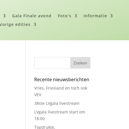
i
Gala Finale avond
Foto’s
Informatie
Vorige edities
Zoeken
Recente nieuwsberichten
Vries, Friesland en toch ook
VEV
38ste LVgala livestream
LVgala livestream start om
18:00
Topdrukte,