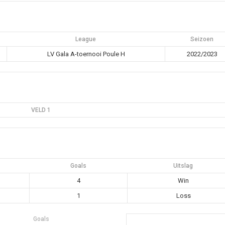
League
Seizoen
LV Gala A-toernooi Poule H
2022/2023
VELD 1
Goals
Uitslag
4
Win
1
Loss
Goals