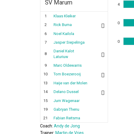
SV Marum
4
1
Klaas Kleiker
0
2
Rick Buma
6
Noel Kailola
0
7
Jasper Siepelinga
Daniel Kalot
8
Laturiuw
9
Marc Oldewarris
10
Tom Boezerooij
13
Haije van der Molen
14
Delano Dussel
15
Jurn Wagenaar
19
Gabryan Thenu
21
Fabian Reitsma
Coach:
Andy de Jong
Trainer:
Martin de Vries