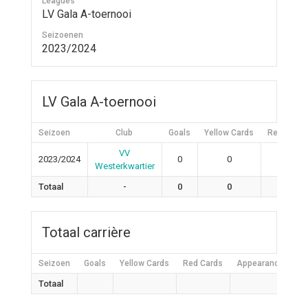
Leagues
LV Gala A-toernooi
Seizoenen
2023/2024
LV Gala A-toernooi
Seizoen
Club
Goals
Yellow Cards
Red Cards
VV
2023/2024
0
0
0
Westerkwartier
Totaal
-
0
0
0
Totaal carrière
Seizoen
Goals
Yellow Cards
Red Cards
Appearances
W
Totaal