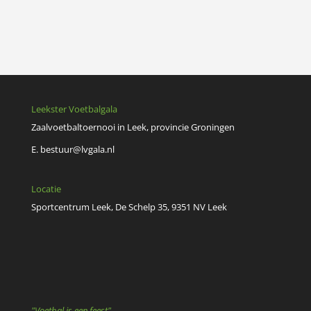
Leekster Voetbalgala
Zaalvoetbaltoernooi in Leek, provincie Groningen
E.
bestuur@lvgala.nl
Locatie
Sportcentrum Leek, De Schelp 35, 9351 NV Leek
"Voetbal is een feest"