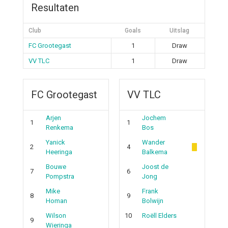
Resultaten
Club
Goals
Uitslag
FC Grootegast
1
Draw
VV TLC
1
Draw
FC Grootegast
VV TLC
Arjen
Jochem
1
1
Renkema
Bos
Yanick
Wander
2
4
Heeringa
Balkema
Bouwe
Joost de
7
6
Pompstra
Jong
Mike
Frank
8
9
Homan
Bolwijn
Wilson
10
Roëll Elders
9
Wieringa