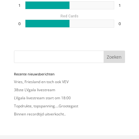
1
1
Red Cards
0
0
Zoeken
Recente nieuwsberichten
Vries, Friesland en toch ook VEV
38ste LVgala livestream
LVgala livestream start om 18:00
Topdrukte, topspanning….Grootegast
Binnen recordtijd uitverkocht..