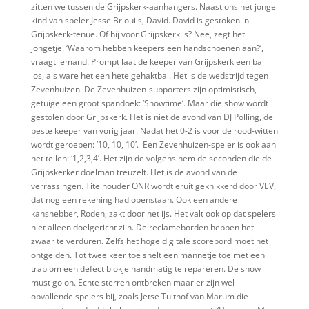
zitten we tussen de Grijpskerk-aanhangers. Naast ons het jonge
kind van speler Jesse Briouils, David. David is gestoken in
Grijpskerk-tenue. Of hij voor Grijpskerk is? Nee, zegt het
jongetje. ‘Waarom hebben keepers een handschoenen aan?’,
vraagt iemand. Prompt laat de keeper van Grijpskerk een bal
los, als ware het een hete gehaktbal. Het is de wedstrijd tegen
Zevenhuizen. De Zevenhuizen-supporters zijn optimistisch,
getuige een groot spandoek: ‘Showtime’. Maar die show wordt
gestolen door Grijpskerk. Het is niet de avond van DJ Polling, de
beste keeper van vorig jaar. Nadat het 0-2 is voor de rood-witten
wordt geroepen: ’10, 10, 10’.
Een Zevenhuizen-speler is ook aan
het tellen: ‘1,2,3,4’. Het zijn de volgens hem de seconden die de
Grijpskerker doelman treuzelt. Het is de avond van de
verrassingen. Titelhouder ONR wordt eruit geknikkerd door VEV,
dat nog een rekening had openstaan. Ook een andere
kanshebber, Roden, zakt door het ijs. Het valt ook op dat spelers
niet alleen doelgericht zijn. De reclameborden hebben het
zwaar te verduren. Zelfs het hoge digitale scorebord moet het
ontgelden. Tot twee keer toe snelt een mannetje toe met een
trap om een defect blokje handmatig te repareren. De show
must go on. Echte sterren ontbreken maar er zijn wel
opvallende spelers bij, zoals Jetse Tuithof van Marum die