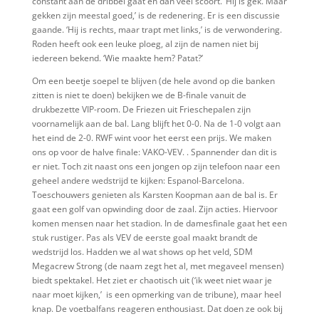
constant aan de dribbel gaat en dan veel scoort. ‘Hij is gek. Maar
gekken zijn meestal goed,’ is de redenering. Er is een discussie
gaande. ‘Hij is rechts, maar trapt met links,’ is de verwondering.
Roden heeft ook een leuke ploeg, al zijn de namen niet bij
iedereen bekend. ‘Wie maakte hem? Patat?’
Om een beetje soepel te blijven (de hele avond op die banken
zitten is niet te doen) bekijken we de B-finale vanuit de
drukbezette VIP-room. De Friezen uit Frieschepalen zijn
voornamelijk aan de bal. Lang blijft het 0-0. Na de 1-0 volgt aan
het eind de 2-0. RWF wint voor het eerst een prijs. We maken
ons op voor de halve finale: VAKO-VEV. . Spannender dan dit is
er niet. Toch zit naast ons een jongen op zijn telefoon naar een
geheel andere wedstrijd te kijken: Espanol-Barcelona.
Toeschouwers genieten als Karsten Koopman aan de bal is. Er
gaat een golf van opwinding door de zaal. Zijn acties. Hiervoor
komen mensen naar het stadion. In de damesfinale gaat het een
stuk rustiger. Pas als VEV de eerste goal maakt brandt de
wedstrijd los. Hadden we al wat shows op het veld, SDM
Megacrew Strong (de naam zegt het al, met megaveel mensen)
biedt spektakel. Het ziet er chaotisch uit (‘ik weet niet waar je
naar moet kijken,’
is een opmerking van de tribune), maar heel
knap. De voetbalfans reageren enthousiast. Dat doen ze ook bij