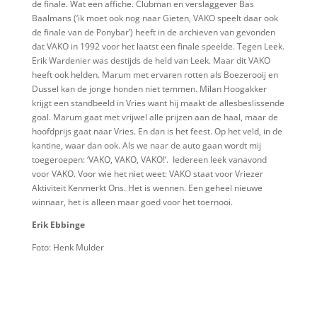
de finale. Wat een affiche. Clubman en verslaggever Bas
Baalmans (‘ik moet ook nog naar Gieten, VAKO speelt daar ook
de finale van de Ponybar’) heeft in de archieven van gevonden
dat VAKO in 1992 voor het laatst een finale speelde. Tegen Leek.
Erik Wardenier was destijds de held van Leek. Maar dit VAKO
heeft ook helden. Marum met ervaren rotten als Boezerooij en
Dussel kan de jonge honden niet temmen. Milan Hoogakker
krijgt een standbeeld in Vries want hij maakt de allesbeslissende
goal. Marum gaat met vrijwel alle prijzen aan de haal, maar de
hoofdprijs gaat naar Vries. En dan is het feest. Op het veld, in de
kantine, waar dan ook. Als we naar de auto gaan wordt mij
toegeroepen: ‘VAKO, VAKO, VAKO!’.
Iedereen leek vanavond
voor VAKO. Voor wie het niet weet: VAKO staat voor Vriezer
Aktiviteit Kenmerkt Ons. Het is wennen. Een geheel nieuwe
winnaar, het is alleen maar goed voor het toernooi.
Erik Ebbinge
Foto: Henk Mulder