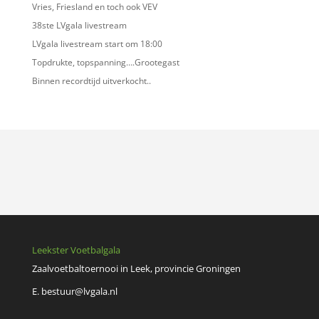
Vries, Friesland en toch ook VEV
38ste LVgala livestream
LVgala livestream start om 18:00
Topdrukte, topspanning….Grootegast
Binnen recordtijd uitverkocht..
Leekster Voetbalgala
Zaalvoetbaltoernooi in Leek, provincie Groningen
E.
bestuur@lvgala.nl