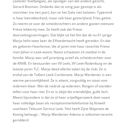
Leekster Voetbalgala, als opvolger van dat andere gezicht,
Gerard Bosman. Ondanks dat ze vorig jaar gestopt is als
voorzitter (na tien jaar), kan ze het Gala niet loslaten. Typerend
is haar betrokkenheid, maar ook haar gastvrijheid, Fries getint.
Zo neemt ze voor de scheidsrechters en andere gasten steevast
Friese lekkernij mee. Ze heeft ook dat Friese
doorzettingsvermogen. Dat blijkt uit het feit dat de nu 61-jarige
Marja liefst twee keer de Elfstedentocht heeft gereden. En dat
als geboren Haarlemse, die al jaren met haar rasechte Friese
man Johan in Leek woont. Naast schaatsen zit voetbal in de
familie. Marja was zelf jarenlang actief als scheidsrechter voor
de KNVB. En bestuurder van VV Leek, VV Leek-Rodenburg en de
laatste jaren TLC. Marja deed allerlei taken bij de club. Ze is
erelid van de Tolbert Leek Combinatie. Marja Wardenier is een
warme persoonlijkheid. Ze is attent, zorgvuldig en staat voor
iedereen klaar. Met de nadruk op iedereen. Rangen of standen
tellen voor haar niet. En er is altijd die vriendelijke, gulle lach.
Meest bijzondere is dat ze al haar vrijwilligerswerk doet naast
haar volledige baan als receptioniste/telefoniste bij Kinwell
voorheen Telecom Service Leek. ‘Het heeft Zijne Majesteit de
Koning behaagt…’ Marja Wardenier-Adema is volkomen terecht
geridderd.